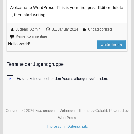
Welcome to WordPress. This is your first post. Edit or delete
it, then start writing!
Jugend_Admin
31. Januar 2024
Uncategorized
Keine Kommentare
Hello world!
weiterlesen
Termine der Jugendgruppe
Es sind keine anstehenden Veranstaltungen vorhanden.
H
i
n
w
e
i
s
Copyright © 2026
Fischerjugend Vöhringen
. Theme by
Colorlib
Powered by
WordPress
Impressum
|
Datenschutz