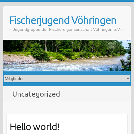
Skip
to
Fischerjugend Vöhringen
content
– Jugendgruppe der Fischereigemeinschaft Vöhringen e.V. –
Uncategorized
Hello world!